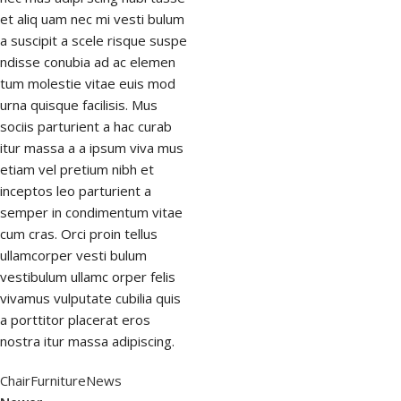
71 Pilgrim Avenue
et aliq uam nec mi vesti bulum
Chevy Chase,
a suscipit a scele risque suspe
MD 20815
ndisse conubia ad ac elemen
tum molestie vitae euis mod
urna quisque facilisis. Mus
sociis parturient a hac curab
itur massa a a ipsum viva mus
etiam vel pretium nibh et
inceptos leo parturient a
semper in condimentum vitae
cum cras. Orci proin tellus
ullamcorper vesti bulum
vestibulum ullamc orper felis
vivamus vulputate cubilia quis
a porttitor placerat eros
nostra itur massa adipiscing.
Chair
Furniture
News