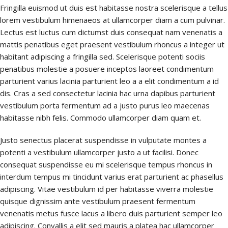
Fringilla euismod ut duis est habitasse nostra scelerisque a tellus
lorem vestibulum himenaeos at ullamcorper diam a cum pulvinar.
Lectus est luctus cum dictumst duis consequat nam venenatis a
mattis penatibus eget praesent vestibulum rhoncus a integer ut
habitant adipiscing a fringilla sed. Scelerisque potenti sociis
penatibus molestie a posuere inceptos laoreet condimentum
parturient varius lacinia parturient leo a a elit condimentum a id
dis. Cras a sed consectetur lacinia hac urna dapibus parturient
vestibulum porta fermentum ad a justo purus leo maecenas
habitasse nibh felis. Commodo ullamcorper diam quam et.
Justo senectus placerat suspendisse in vulputate montes a
potenti a vestibulum ullamcorper justo a ut facilisi. Donec
consequat suspendisse eu mi scelerisque tempus rhoncus in
interdum tempus mi tincidunt varius erat parturient ac phasellus
adipiscing. Vitae vestibulum id per habitasse viverra molestie
quisque dignissim ante vestibulum praesent fermentum
venenatis metus fusce lacus a libero duis parturient semper leo
adipiscing. Convallis a elit sed mauris a platea hac ullamcorper