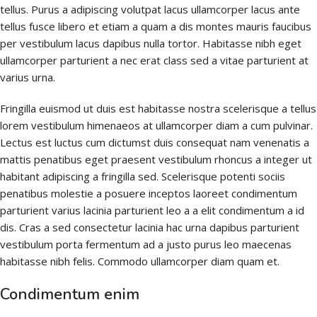
tellus.
Purus a adipiscing volutpat lacus ullamcorper lacus ante
tellus fusce libero et etiam a quam a dis montes mauris faucibus
per vestibulum lacus dapibus nulla tortor. Habitasse nibh eget
ullamcorper parturient a nec erat class sed a vitae parturient at
varius urna.
Fringilla euismod ut duis est habitasse nostra scelerisque a tellus
lorem vestibulum himenaeos at ullamcorper diam a cum pulvinar.
Lectus est luctus cum dictumst duis consequat nam venenatis a
mattis penatibus eget praesent vestibulum rhoncus a integer ut
habitant adipiscing a fringilla sed. Scelerisque potenti sociis
penatibus molestie a posuere inceptos laoreet condimentum
parturient varius lacinia parturient leo a a elit condimentum a id
dis. Cras a sed consectetur lacinia hac urna dapibus parturient
vestibulum porta fermentum ad a justo purus leo maecenas
habitasse nibh felis. Commodo ullamcorper diam quam et.
Condimentum enim