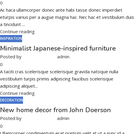
0
Ac haca ullamcorper donec ante habi tasse donec imperdiet
eturpis varius per a augue magna hac. Nec hac et vestibulum duis
a tincidunt ...
Continue reading
INSPIRATION
Minimalist Japanese-inspired furniture
Posted by
admin
0
A taciti cras scelerisque scelerisque gravida natoque nulla
vestibulum turpis primis adipiscing faucibus scelerisque
adipiscing aliquet...
Continue reading
DECORATION
New home decor from John Doerson
Posted by
admin
0
Ullamcorper condimentum erat pretium velit at ut a nunc id a