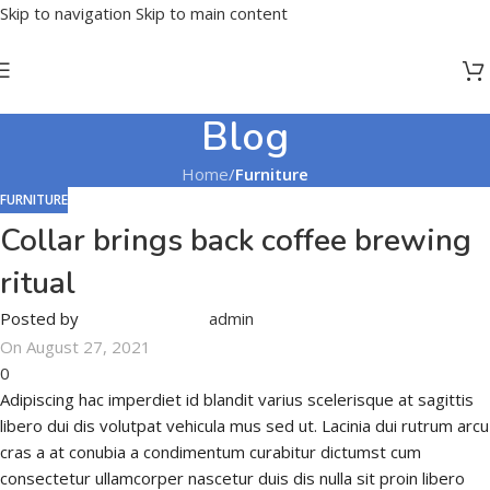
Skip to navigation
Skip to main content
Blog
Home
/
Furniture
FURNITURE
Collar brings back coffee brewing
ritual
Posted by
admin
On August 27, 2021
0
Adipiscing hac imperdiet id blandit varius scelerisque at sagittis
libero dui dis volutpat vehicula mus sed ut. Lacinia dui rutrum arcu
cras a at conubia a condimentum curabitur dictumst cum
consectetur ullamcorper nascetur duis dis nulla sit proin libero